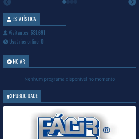
ESTATÍSTICA
Visitantes:
531.691
Usuários online:
0
NO AR
Nenhum programa disponível no momento
PUBLICIDADE