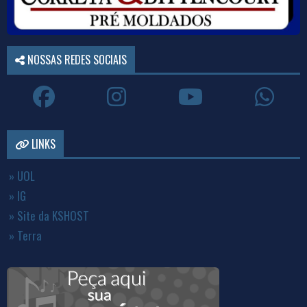
NOSSAS REDES SOCIAIS
LINKS
» UOL
» IG
» Site da KSHOST
» Terra