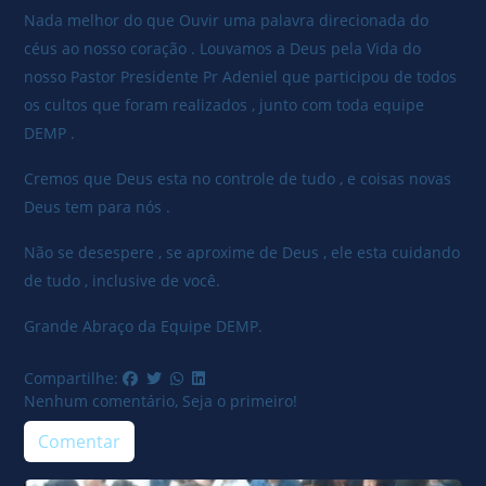
Nada melhor do que Ouvir uma palavra direcionada do
céus ao nosso coração . Louvamos a Deus pela Vida do
nosso Pastor Presidente Pr Adeniel que participou de todos
os cultos que foram realizados , junto com toda equipe
DEMP .
Cremos que Deus esta no controle de tudo , e coisas novas
Deus tem para nós .
Não se desespere , se aproxime de Deus , ele esta cuidando
de tudo , inclusive de você.
Grande Abraço da Equipe DEMP.
Compartilhe:
Nenhum comentário, Seja o primeiro!
Comentar