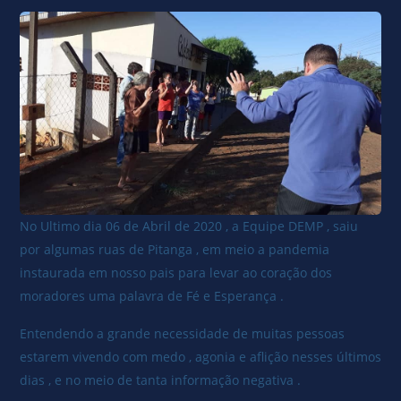
No Ultimo dia 06 de Abril de 2020 , a Equipe DEMP , saiu
por algumas ruas de Pitanga , em meio a pandemia
instaurada em nosso pais para levar ao coração dos
moradores uma palavra de Fé e Esperança .
Entendendo a grande necessidade de muitas pessoas
estarem vivendo com medo , agonia e aflição nesses últimos
dias , e no meio de tanta informação negativa .